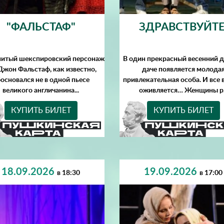
"ФАЛЬСТАФ"
ЗДРАВСТВУЙТЕ
нитый шекспировский персонаж
В один прекрасный весенний д
Джон Фальстаф, как известно,
даче появляется молода
основался не в одной пьесе
привлекательная особа. И все 
великого англичанина...
оживляется… Женщины р.
КУПИТЬ БИЛЕТ
КУПИТЬ БИЛЕТ
18.09.2026
19.09.2026
в 18:30
в 17:00