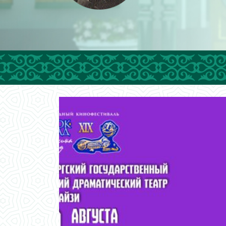
еский вечер
ки России
яевой
треча»
енбуржье пройдёт
офестиваль
и авангард».
орческий вечер