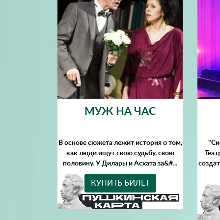
МУЖ НА ЧАС
В основе сюжета лежит история о том,
"Си
как люди ищут свою судьбу, свою
Теат
половину. У Дилары и Асхата за&#...
созда
КУПИТЬ БИЛЕТ