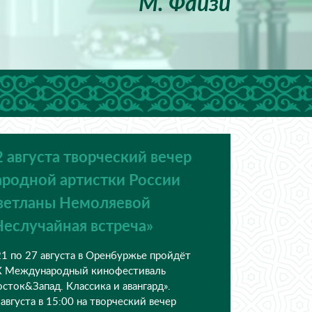
М. Файзи
7 августа юбилей Растама
Абдрашитовича Абдуллаева —
заслуженного деятеля искусств
РФ и РТ.
Дорогие друзья, ценители театрального
искусства! Есть люди, чья судьба неразрывно
связана с театром, чья энергия наполняет сцену
жизнью, а каждый спектакль становится