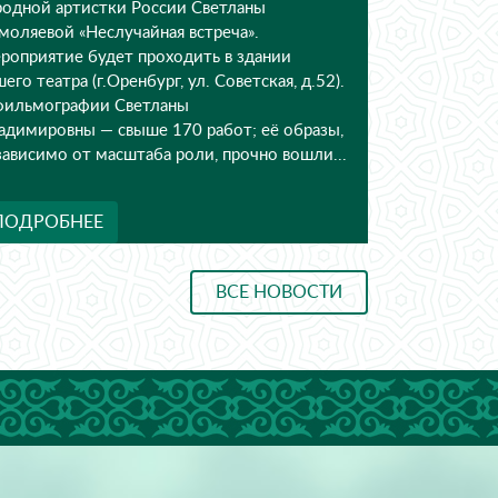
событием. Мы приглашаем вас разделить с
нами особенный вечер — торжество таланта,
мудрости и бесконечной любви к сцене. 7
августа мы чествуем нашего дорогого Растама
Абдрашитовича Абдуллаева — заслуженного
деятеля искусств РФ и РТ. В этом г...
ПОДРОБНЕЕ
ВСЕ НОВОСТИ