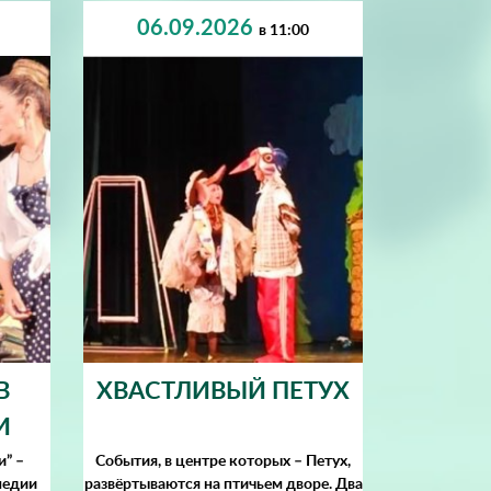
06.09.2026
в 11:00
В
ХВАСТЛИВЫЙ ПЕТУХ
И
и” –
События, в центре которых – Петух,
медии
развёртываются на птичьем дворе. Два