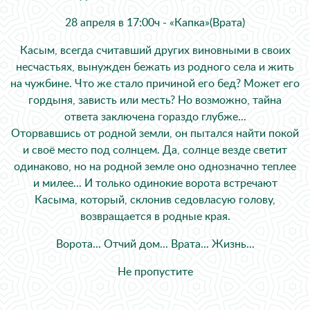
28 апреля в 17:00ч - «Капка»(Врата)
Касым, всегда считавший других виновными в своих
несчастьях, вынужден бежать из родного села и жить
на чужбине. Что же стало причиной его бед? Может его
гордыня, зависть или месть? Но возможно, тайна
ответа заключена гораздо глубже...
Оторвавшись от родной земли, он пытался найти покой
и своё место под солнцем. Да, солнце везде светит
одинаково, но на родной земле оно однозначно теплее
и милее... И только одинокие ворота встречают
Касыма, который, склонив седовласую голову,
возвращается в родные края.
Ворота... Отчий дом... Врата... Жизнь...
Не пропустите