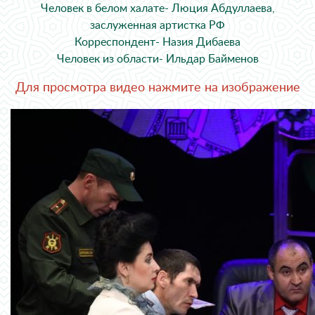
Человек в белом халате- Люция Абдуллаева,
заслуженная артистка РФ
Корреспондент- Назия Дибаева
Человек из области- Ильдар Байменов
Для просмотра видео нажмите на изображение