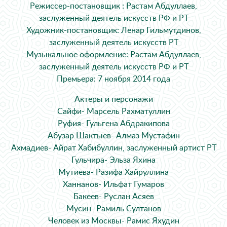
Режиссер-постановщик : Растам Абдуллаев,
заслуженный деятель искусств РФ и РТ
Художник-постановщик: Ленар Гильмутдинов,
заслуженный деятель искусств РТ
Музыкальное оформление: Растам Абдуллаев,
заслуженный деятель искусств РФ и РТ
Премьера: 7 ноября 2014 года
Актеры и персонажи
Сайфи- Марсель Рахматуллин
Руфия- Гульгена Абдракипова
Абузар Шактыев- Алмаз Мустафин
Ахмадиев- Айрат Хабибуллин, заслуженный артист РТ
Гульчира- Эльза Яхина
Мутиева- Разифа Хайруллина
Ханнанов- Ильфат Гумаров
Бакеев- Руслан Асяев
Мусин- Рамиль Султанов
Человек из Москвы- Рамис Яхудин