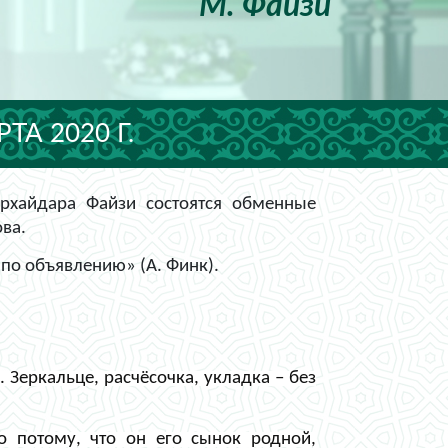
М. Файзи
А 2020 Г.
рхайдара Файзи состоятся обменные
ова.
 по объявлению» (А. Финк).
еркальце, расчёсочка, укладка – без
о потому, что он его сынок родной,