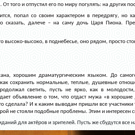
т того и отпустил его по миру погулять: на других пос
дится, попал со своим характером в передрягу, но х
до сказать, далече – на саму дочь Царя Пиона. Пр
-то высоко-высоко, в поднебесье, оно рядом, просто сто
сана, хорошим драматургическим языком. До самого
: как сохранить нормальные, теплые, душевные отно
родолжал светить, пусть не ярко, как в молодости,
 дает объявление о том, что отдаст мужа «в хороши
 сделала? И к каким выводам пришли все участники т
орой не стояли подобные проблемы. Этим и интересен с
иданий для актёров и зрителей. Пусть же сбудутся все