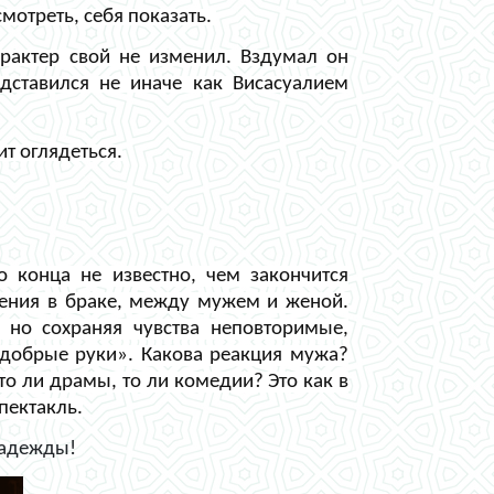
мотреть, себя показать.
арактер свой не изменил. Вздумал он
едставился не иначе как Висасуалием
ит оглядеться.
 конца не известно, чем закончится
шения в браке, между мужем и женой.
 но сохраняя чувства неповторимые,
е добрые руки». Какова реакция мужа?
о ли драмы, то ли комедии? Это как в
пектакль.
 надежды!