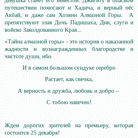
девушка станет его невестой. Джигиту в опасном
путешествии помогают и Хадича, и верный пёс
Акбай, и даже сам Хозяин Алмазной Горы. А
препятствуют злая Дочь Падишаха, Див, слуги и
войско Заколдованного Края...
«Тайна алмазной горы» - это история о наказанной
жадности и вознагражденных благородстве и
чистоте души, ибо
И в самом большом сундуке серебро
Растает, как свечка,
А верность и дружба, любовь и добро –
С тобою навечно!
Ждем дорогих зрителей на премьеру, которая
состоится 25 декабря!