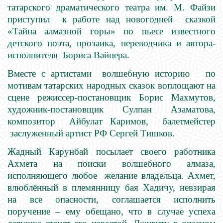
татарского драматического театра им. М. Файзи
приступил к работе над новогодней сказкой
«Тайна алмазной горы» по пьесе известного
детского поэта, прозаика, переводчика и автора-
исполнителя Бориса Вайнера.
Вместе с артистами волшебную историю по
мотивам татарских народных сказок воплощают на
сцене режиссер-постановщик Борис Махмутов,
художник-постановщик Сулпан Азаматова,
композитор Айбулат Каримов, балетмейстер
заслуженный артист РФ Сергей Тишков.
Жадный Карунбай посылает своего работника
Ахмета на поиски волшебного алмаза,
исполняющего любое желание владельца. Ахмет,
влюблённый в племянницу бая Хадичу, невзирая
на все опасности, соглашается исполнить
поручение – ему обещано, что в случае успеха