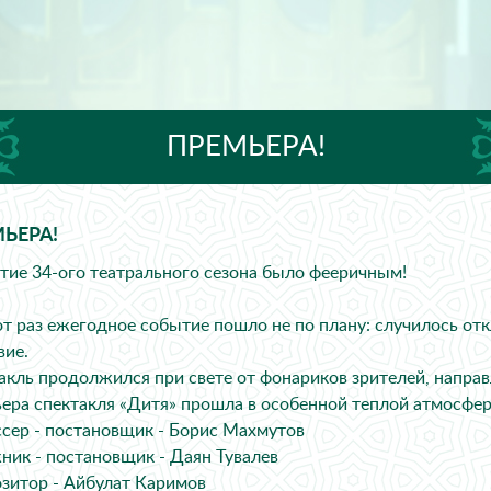
ПРЕМЬЕРА!
ЬЕРА!
тие 34-ого театрального сезона было фееричным!
от раз ежегодное событие пошло не по плану: случилось отк
вие.
акль продолжился при свете от фонариков зрителей, направ
ера спектакля «Дитя» прошла в особенной теплой атмосфер
сер - постановщик - Борис Махмутов
ник - постановщик - Даян Тувалев
зитор - Айбулат Каримов