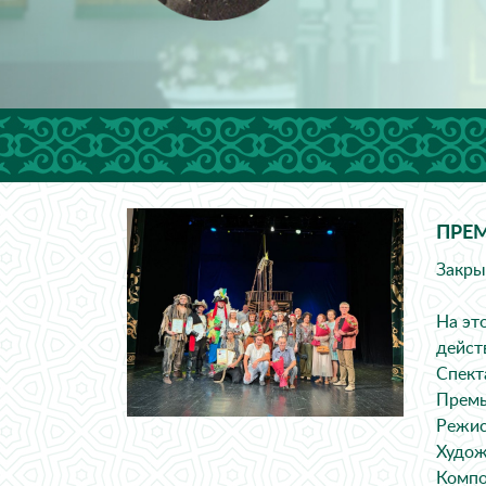
ПРЕМ
Закры
На эт
дейст
Спект
Премь
Режис
Худож
Компо