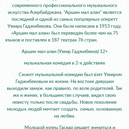
современного профессионального музыкального
искусства Азербайджана. “Аршин мал алан” является
последней и одной из самых популярных оперетт
Узеира Гаджибекова. Она была написана в 1913 году.
«Аршин мал алан» был переведён более чем на 75
языков и поставлен в 187 театрах 76 стран.
Аршин мал алан (Узеир Гаджибеков) 12+
музыкальная комедия в 2-х действиях
Сюжет музыкальной комедии был взят Узеиром
Гаджибековым из жизни. На востоке девушки
выходили замуж, как правило, по воле родителей. Так
же и жених, в большинстве случаев, видел свою
невесту только после свадьбы. Новое поколение
молодых людей мечтает создать семью, основанную
на любви.
Молодой купец Гаскар решает жениться и,