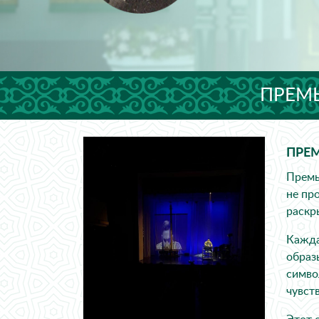
ПРЕМЬ
ПРЕМ
Премь
не пр
раскр
Кажда
образ
симво
чувств