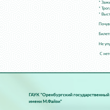
* Заж
* Тро
* Выс
Почув
Билет
Не уп
С нет
ГАУК "Оренбургский государственный 
имени М.Файзи"