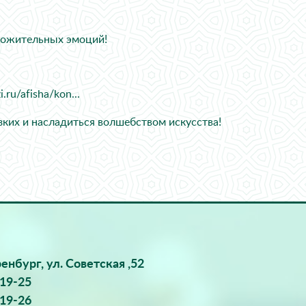
ложительных эмоций!
zi.ru/afisha/kon...
зких и насладиться волшебством искусства!
ренбург, ул. Советская ,52
-19-25
-19-26