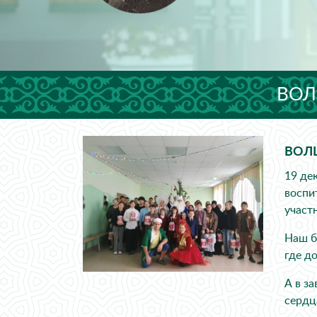
ВОЛ
ВОЛ
19 де
воспи
участ
Наш б
где д
А в з
сердц