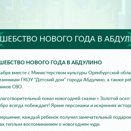
ШЕБСТВО НОВОГО ГОДА В АБДУ
ШЕБСТВО НОВОГО ГОДА В АБДУЛИНО
кабря вместе с Министерством культуры Оренбургской обл
танникам ГКОУ "Детский дом" города Абдулино, а также ре
ников СВО.
лаготворительный показ новогодней сказки « Золотой осел
обро всегда побеждает! Яркие персонажи и искренняя истори
авершение, каждый ребенок получил замечательный подарок!
ах теплым воспоминанием о новогоднем чуде.