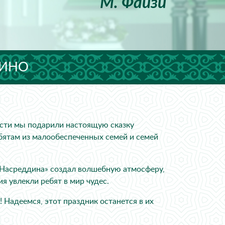
М. Файзи
ЛИНО
асти мы подарили настоящую сказку
бятам из малообеспеченных семей и семей
 Насреддина» создал волшебную атмосферу,
я увлекли ребят в мир чудес.
 Надеемся, этот праздник останется в их