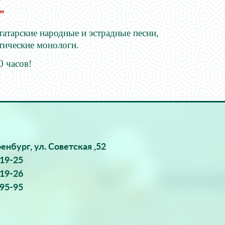
”
атарские народные и эстрадные песни,
тические монологи.
0 часов!
ренбург, ул. Советская ,52
-19-25
-19-26
-95-95