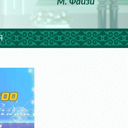
М. Файзи
Я