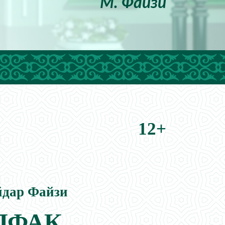
М. Файзи
12+
хайдар Файзи
ЛФАК