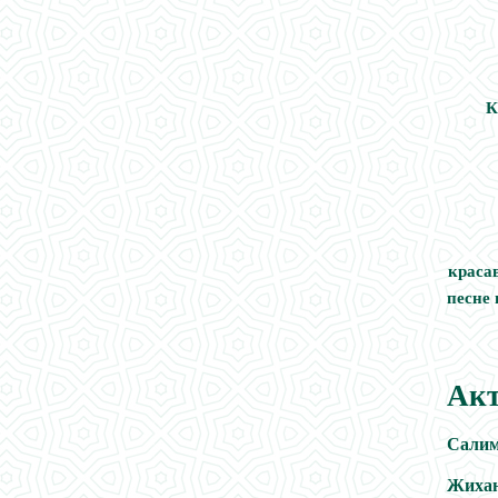
К
Хамд
красав
пе
Л
Акт
Салим
Жихан