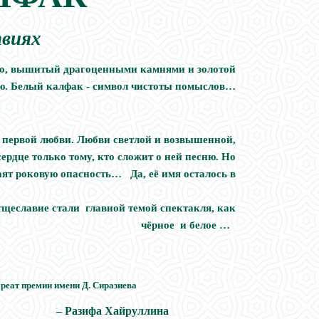
твиях
ло, вышитый драгоценными камнями и золотой
ю. Белый калфак - символ чистоты помыслов…
ервой любви. Любви светлой и возвышенной,
сердце только тому, кто сложит о ней песню. Но
таят роковую опасность… Да, её имя осталось в
не принесло счастья.
славие стали главной темой спектакля, как
чёрное и белое …
уреат премии имени Д. Сиразиева
– Разифа Хайруллина
Федерации