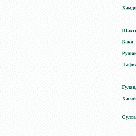
Хамди
Шахт
Баки 
Рушан
Гафи
Гу
Ха
Г
Де