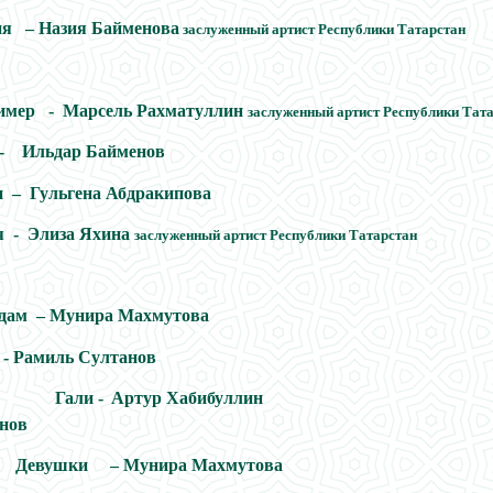
я – Назия Байменова
заслуженный артист Республики Татарстан
имер - Марсел
ь
Рахматуллин
заслуженный артист Республики Тата
- Ильдар Байменов
 – Гульгена Абдракипова
я
-
Элиза Яхина
заслуженный артист Республики Татарстан
ляндам – Мунира Махмутова – 
сяй - Рамиль Султанов - Р
али -
Артур Хабибулл
Султанов
вушки – Мунира Махмутова – 