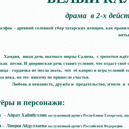
драма в 2-х дейс
алфак – древний головной убор татарских женщин, как прави
нить
ия, юная дочь знатного мирзы Салима, с трепетом ждёт п
как песня. И дворянская дочь ставит условие, что отдаст своё 
ица - гордячка не могла знать, что её каприз и игра условий 
сне на века, но это никому 
юбовь и ненависть, дружба и предательство, эгоизм и тще
ёры и персонажи:
 - Айрат Хабибуллин
заслуженный артист Республики Татарстан, ла
 –
Люция Абдуллаева
заслуженный артист Российской 