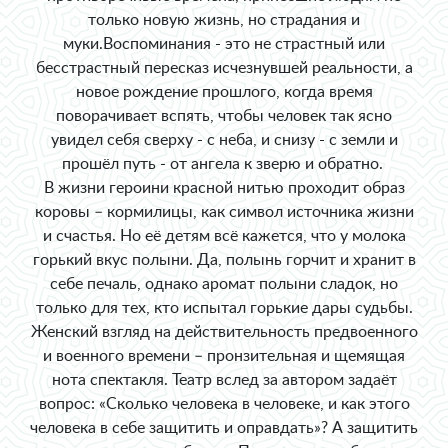
только новую жизнь, но страдания и
муки.Воспоминания - это не страстный или
бесстрастный пересказ исчезнувшей реальности, а
новое рождение прошлого, когда время
поворачивает вспять, чтобы человек так ясно
увидел себя сверху - с неба, и снизу - с земли и
прошёл путь - от ангела к зверю и обратно.
В жизни героини красной нитью проходит образ
коровы – кормилицы, как символ источника жизни
и счастья. Но её детям всё кажется, что у молока
горький вкус полыни. Да, полынь горчит и хранит в
себе печаль, однако аромат полыни сладок, но
только для тех, кто испытал горькие дары судьбы.
Женский взгляд на действительность предвоенного
и военного времени – пронзительная и щемящая
нота спектакля. Театр вслед за автором задаёт
вопрос: «Сколько человека в человеке, и как этого
человека в себе защитить и оправдать»? А защитить