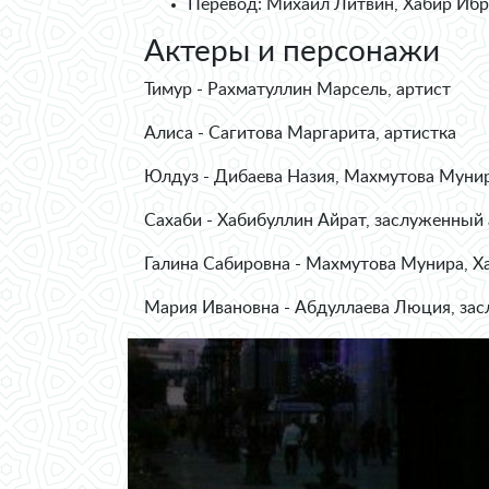
Перевод: Михаил Литвин, Хабир Иб
Актеры и персонажи
Тимур - Рахматуллин Марсель, артист
Алиса - Сагитова Маргарита, артистка
Юлдуз - Дибаева Назия, Махмутова Муни
Сахаби - Хабибуллин Айрат, заслуженный 
Галина Сабировна - Махмутова Мунира, Х
Мария Ивановна - Абдуллаева Люция, за