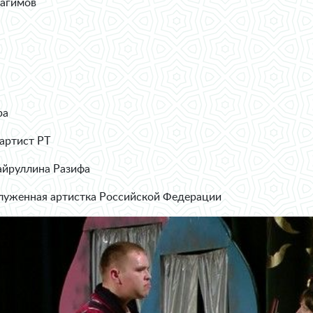
рагимов
ра
артист РТ
айруллина Разифа
служенная артистка Российской Федерации