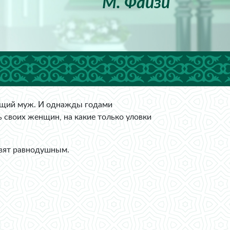
М. Файзи
 общий муж. И однажды годами
 своих женщин, на какие только уловки
авят равнодушным.